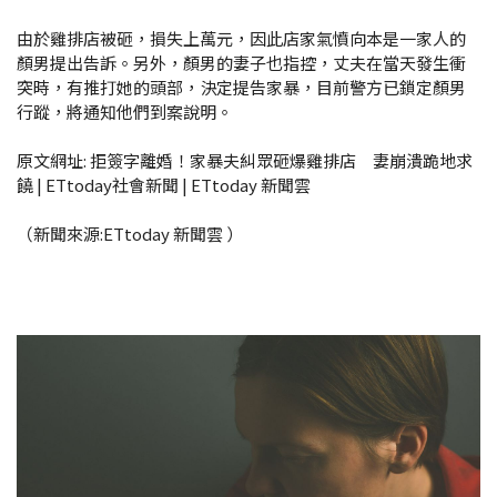
由於雞排店被砸，損失上萬元，因此店家氣憤向本是一家人的
顏男提出告訴。另外，顏男的妻子也指控，丈夫在當天發生衝
突時，有推打她的頭部，決定提告家暴，目前警方已鎖定顏男
行蹤，將通知他們到案說明。
原文網址: 拒簽字離婚！家暴夫糾眾砸爆雞排店 妻崩潰跪地求
饒 | ETtoday社會新聞 | ETtoday 新聞雲
（新聞來源:ETtoday 新聞雲 ）