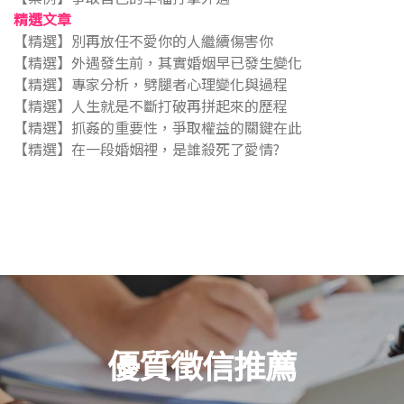
精選文章
【精選】別再放任不愛你的人繼續傷害你
【精選】外遇發生前，其實婚姻早已發生變化
【精選】專家分析，劈腿者心理變化與過程
【精選】人生就是不斷打破再拼起來的歷程
【精選】抓姦的重要性，爭取權益的關鍵在此
【精選】在一段婚姻裡，是誰殺死了愛情?
優質徵信推薦