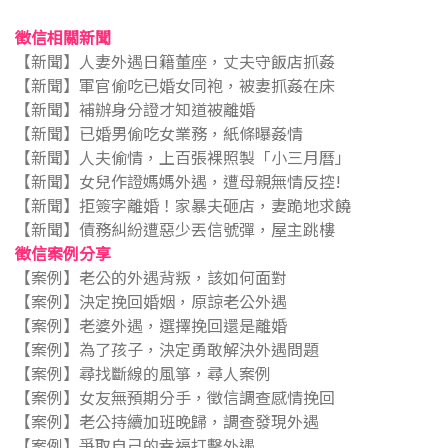
徵信相關新聞
【新聞】人妻外遇日籍董座，丈夫守飯店抓姦
【新聞】軍官偷吃已婚女同袍，被妻抓姦在床
【新聞】補辦身分證才知道被離婚
【新聞】已婚男偷吃女業務，紙條曝姦情
【新聞】人夫偷情，上百張裸照製「小三月曆」
【新聞】女兒作證媽媽外遇，遭母親無情反控!
【新聞】拒簽字離婚！家暴夫砸店，妻跪地求饒
【新聞】債務糾紛遭惡少丟信號彈，屋主跳樓
徵信案例分享
【案例】老公的外遇背叛，該如何面對
【案例】決定挽回婚姻，原諒老公外遇
【案例】老婆外遇，選擇挽回還是離婚
【案例】為了孩子，決定勇敢解決外遇問題
【案例】尋找斷線的風箏，尋人案例
【案例】女友無預期分手，徵信調查感情挽回
【案例】老公持續加班晚歸，調查發現外遇
【案例】爭取自己的幸福打擊外遇