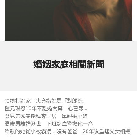
婚姻家庭相關新聞
怕挨打逃家 夫竟指她是「對郎造」
陸元琪忍10年不離婚內幕 心已寒...
女兒告家暴還私奔同居 單親媽心碎
憂鬱男離婚厭世 下班熱血警救他一命
單親的她從小被霸凌：沒有爸爸 20年後重逢父女相擁