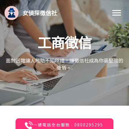
女偵探徵信社
工商徵信
面對困難讓人無助不知所措，讓徵信社成為你最堅強的
後盾。.
一通電話全台服務 : 0800295295