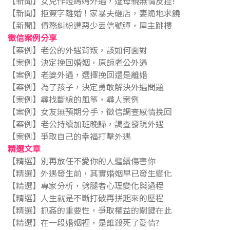
【新聞】女兒作證媽媽外遇，遭母親無情反控!
【新聞】拒簽字離婚！家暴夫砸店，妻跪地求饒
【新聞】債務糾紛遭惡少丟信號彈，屋主跳樓
徵信案例分享
【案例】老公的外遇背叛，該如何面對
【案例】決定挽回婚姻，原諒老公外遇
【案例】老婆外遇，選擇挽回還是離婚
【案例】為了孩子，決定勇敢解決外遇問題
【案例】尋找斷線的風箏，尋人案例
【案例】女友無預期分手，徵信調查感情挽回
【案例】老公持續加班晚歸，調查發現外遇
【案例】爭取自己的幸福打擊外遇
精選文章
【精選】別再放任不愛你的人繼續傷害你
【精選】外遇發生前，其實婚姻早已發生變化
【精選】專家分析，劈腿者心理變化與過程
【精選】人生就是不斷打破再拼起來的歷程
【精選】抓姦的重要性，爭取權益的關鍵在此
【精選】在一段婚姻裡，是誰殺死了愛情?