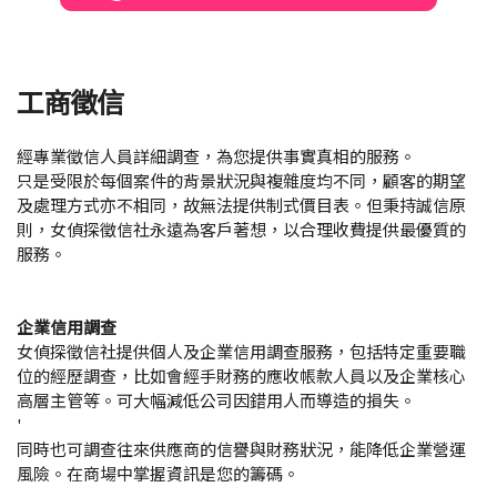
工商徵信
經專業徵信人員詳細調查，為您提供事實真相的服務。
只是受限於每個案件的背景狀況與複雜度均不同，顧客的期望
及處理方式亦不相同，故無法提供制式價目表。但秉持誠信原
則，女偵探徵信社永遠為客戶著想，以合理收費提供最優質的
服務。
企業信用調查
女偵探徵信社提供個人及企業信用調查服務，包括特定重要職
位的經歷調查，比如會經手財務的應收帳款人員以及企業核心
高層主管等。可大幅減低公司因錯用人而導造的損失。
'
同時也可調查往來供應商的信譽與財務狀況，能降低企業營運
風險。
在商場中掌握資訊是您的籌碼。