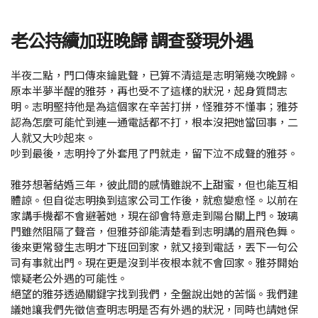
老公持續加班晚歸 調查發現外遇
半夜二點，門口傳來鑰匙聲，已算不清這是志明第幾次晚歸。
原本半夢半醒的雅芬，再也受不了這樣的狀況，起身質問志
明。志明堅持他是為這個家在辛苦打拼，怪雅芬不懂事；雅芬
認為怎麼可能忙到連一通電話都不打，根本沒把她當回事，二
人就又大吵起來。
吵到最後，志明拎了外套甩了門就走，留下泣不成聲的雅芬。
雅芬想著結婚三年，彼此間的感情雖說不上甜蜜，但也能互相
體諒。但自從志明換到這家公司工作後，就愈變愈怪。以前在
家講手機都不會避著她，現在卻會特意走到陽台關上門。玻璃
門雖然阻隔了聲音，但雅芬卻能清楚看到志明講的眉飛色舞。
後來更常發生志明才下班回到家，就又接到電話，丟下一句公
司有事就出門。現在更是沒到半夜根本就不會回家。雅芬開始
懷疑老公外遇的可能性。
絕望的雅芬透過關鍵字找到我們，全盤說出她的苦惱。我們建
議她讓我們先徵信查明志明是否有外遇的狀況，同時也請她保