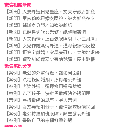
徵信相關新聞
【新聞】人妻外遇日籍董座，丈夫守飯店抓姦
【新聞】軍官偷吃已婚女同袍，被妻抓姦在床
【新聞】補辦身分證才知道被離婚
【新聞】已婚男偷吃女業務，紙條曝姦情
【新聞】人夫偷情，上百張裸照製「小三月曆」
【新聞】女兒作證媽媽外遇，遭母親無情反控!
【新聞】拒簽字離婚！家暴夫砸店，妻跪地求饒
【新聞】債務糾紛遭惡少丟信號彈，屋主跳樓
徵信案例分享
【案例】老公的外遇背叛，該如何面對
【案例】決定挽回婚姻，原諒老公外遇
【案例】老婆外遇，選擇挽回還是離婚
【案例】為了孩子，決定勇敢解決外遇問題
【案例】尋找斷線的風箏，尋人案例
【案例】女友無預期分手，徵信調查感情挽回
【案例】老公持續加班晚歸，調查發現外遇
【案例】爭取自己的幸福打擊外遇
精選文章