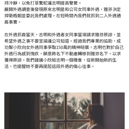
持冷靜，以免打草驚蛇讓志明提高警覺。
展開外遇調查後發現原來志明是和公司女同事外遇，雅芬決定
捍衛婚姻並委託我們處理。在短時間內我們就抓到二人外遇通
姦事實。
在外遇抓姦當天，志明和外遇者女同事當場請求雅芬原諒，並
希望外遇之事不要宣揚讓公司知道。經過我們專業的協助，成
功幫小欣向女外遇同事爭取150萬的精神賠償，志明也對於自己
外遇行為感到愧疚，願意將名下不動產轉移到雅芬名下，以求
獲得原諒。我們建議小欣給志明一個機會，從新開始新的生
活，也提醒她不要再提起這段外遇的傷心往事。